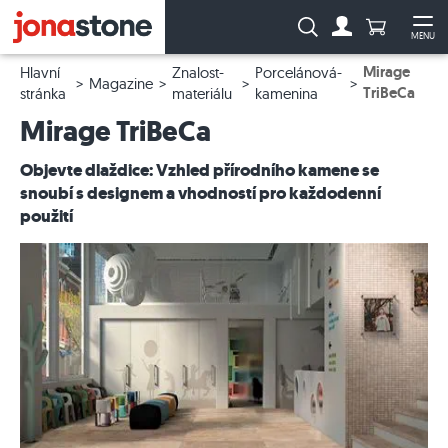
Počet prod
Vyhledávání:
MENU
Na účet
Ote
Mirage
Hlavní
Znalost-
Porcelánová-
Magazine
TriBeCa
stránka
materiálu
kamenina
Mirage TriBeCa
Objevte dlaždice: Vzhled přírodního kamene se
snoubí s designem a vhodností pro každodenní
použití