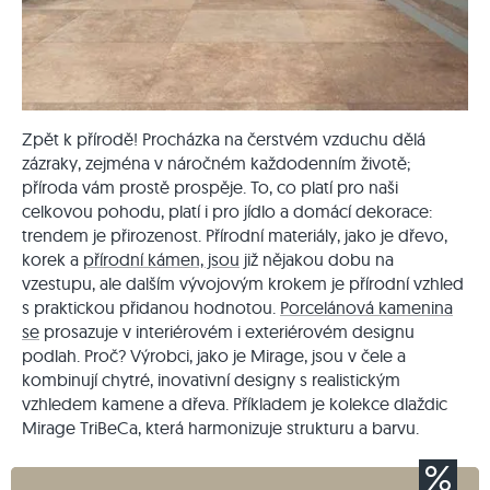
Zpět k přírodě! Procházka na čerstvém vzduchu dělá
zázraky, zejména v náročném každodenním životě;
příroda vám prostě prospěje. To, co platí pro naši
celkovou pohodu, platí i pro jídlo a domácí dekorace:
trendem je přirozenost. Přírodní materiály, jako je dřevo,
korek a
přírodní kámen, jsou
již nějakou dobu na
vzestupu, ale dalším vývojovým krokem je přírodní vzhled
s praktickou přidanou hodnotou.
Porcelánová kamenina
se
prosazuje v interiérovém i exteriérovém designu
podlah. Proč? Výrobci, jako je Mirage, jsou v čele a
kombinují chytré, inovativní designy s realistickým
vzhledem kamene a dřeva. Příkladem je kolekce dlaždic
Mirage TriBeCa, která harmonizuje strukturu a barvu.