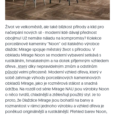
Život ve velkoměstě, ale také blízkost přírody a klid pro
načerpání nových sil - moderní lidé dávají přednost
obojímu! Už nemáte náladu na kompromisy? Kolekce
porcelánové kameniny "Noon" od italského výrobce
dlaždic Mirage spojuje městský život s přírodou. V
obkladu Mirage Noon se moderní vybavení setkává s
rustikálním, hmatatelným a na dotek příjemným vzhledem
dřeva
, který
díky nepravidelným zrnům a odstínům
působí
velmi přirozeně. Moderní vzhled dřeva, který v
sobě zahrnuje výhody porcelánových kameninových
obkladů Mirage, jako je rozměrová stálost a snadná
údržba. Na rozdíl od série Mirage NAU jsou výrobky Noon
o něco tvrdší, chladnější a ztělesňují použitý styl. Je to
proto, že Dlaždice Mirage jsou bohatší na barvy a
rozmanitost v rámci jednoho výrobku a vzhled dřeva je
poněkud originálnější a rustikálnější. Přehled barev Noon,