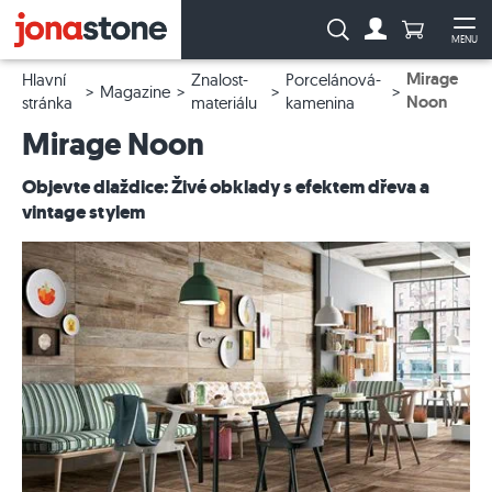
Počet prod
Vyhledávání:
MENU
Na účet
Ote
Mirage
Hlavní
Znalost-
Porcelánová-
Magazine
Noon
stránka
materiálu
kamenina
Mirage Noon
Objevte dlaždice: Živé obklady s efektem dřeva a
vintage stylem