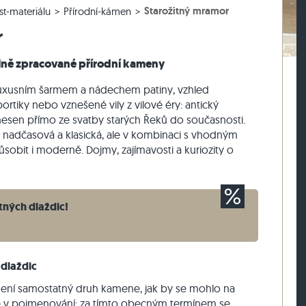
Starožitný mramor
st-materiálu
Přírodní-kámen
lažby
rasová dlažby
vé bloky z ruly
Dlažební kostky vápenec
Zdicí kámen travertin
r
žby
sové dlažby
vé bloky z vápence
Dlažební kostky křemenec
Zdicí kámen křemenec
Dlažební kostky rula
Zdicí kámen rula
lně zpracované přírodní kameny
Sádrová tyč
Vnější obkladový kámen
luxusním šarmem a nádechem patiny, vzhled
rtiky nebo vznešené vily z vilové éry: antický
esen přímo ze svatby starých Řeků do současnosti.
en nadčasová a klasická, ale v kombinaci s vhodným
bit i moderně. Dojmy, zajímavosti a kuriozity o
tných dlaždic!
 dlaždic
 není samostatný druh kamene, jak by se mohlo na
 je v pojmenování: za tímto obecným termínem se