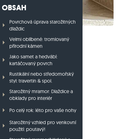
OBSAH
Travníkový obrubník z ruly
Travníkový obrubník z bazaltu
Povrchová úprava starožitných
dlaždic
Velmi oblíbené: tromlovaný
přírodní kámen
Jako samet a hedvábí:
kartáčovaný povrch
Rustikální nebo středomořský
styl: travertin & spol.
Starožitný mramor: Dlaždice a
obklady pro interiér
Po celý rok: léto pro vaše nohy
Starožitný vzhled pro venkovní
použití: poutavý!