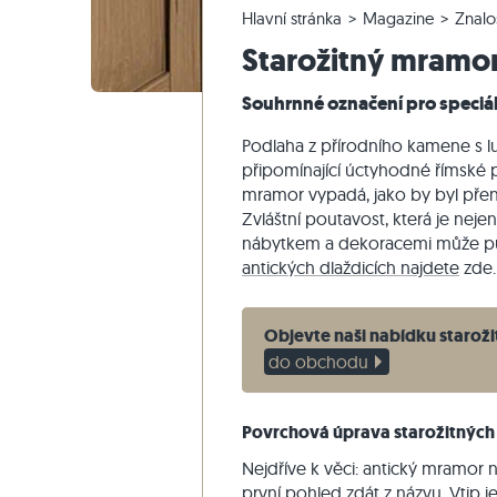
Hlavní stránka
Magazine
Znalo
Křemencové dlažby
Vápencové venkovní dlažby
Reklamace a změna objednávky
Panoramatická prohlídka
Béžové d
Béžová te
Schodišťo
Mramor
Starožitný mramo
Mramorové dlažby
Mramorové venkovní dlažby
Změna a zrušení objednávky
Zahradní design
Šedé dla
Šedé tera
Schodišťo
Quartzite
Starožitné dlažby
Křemenné venkovní dlažby
Vzorové odeslání
Styly bydlení
Pískovec
Souhrnné označení pro speciá
Mozaikové dlažby
Gneissové venkovní dlažby
Dodávka a přeprava
Dojmy zákazníků
Břidlice
Podlaha z přírodního kamene s 
Obkladovy-kamen
Čedičové venkovní dlažby
Travertin
připomínající úctyhodné římské po
mramor vypadá, jako by byl přen
Polygonální venkovní dlažby
Zvláštní poutavost, která je nej
Okraj bazénu
nábytkem a dekoracemi může půso
antických dlaždicích najdete
zde.
Objevte naši nabídku staroži
do obchodu
Povrchová úprava starožitných
Nejdříve k věci: antický mramor
první pohled zdát z názvu. Vtip