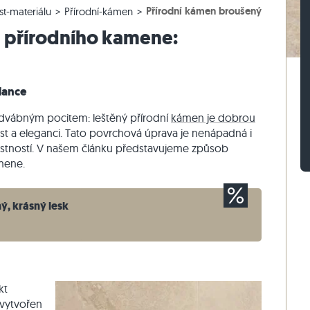
Přírodní kámen broušený
st-materiálu
Přírodní-kámen
lažby
rasová dlažby
vé bloky z ruly
Dlažební kostky vápenec
Zdicí kámen travertin
 přírodního kamene:
žby
sové dlažby
vé bloky z vápence
Dlažební kostky křemenec
Zdicí kámen křemenec
Dlažební kostky rula
Zdicí kámen rula
Sádrová tyč
Vnější obkladový kámen
lance
edvábným pocitem: leštěný přírodní
kámen je dobrou
st a eleganci. Tato povrchová úprava je nenápadná i
lastností. V našem článku představujeme způsob
mene.
, krásný lesk
kt
 vytvořen