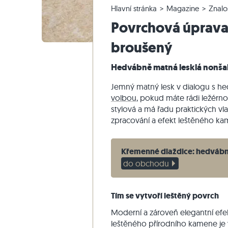
Hlavní stránka
Magazine
Znalo
Křemencové dlažby
Vápencové venkovní dlažby
Reklamace a změna objednávky
Panoramatická prohlídka
Béžové d
Béžová te
Schodišťo
Mramor
Povrchová úprava
Mramorové dlažby
Mramorové venkovní dlažby
Změna a zrušení objednávky
Zahradní design
Šedé dla
Šedé tera
Schodišťo
Quartzite
Starožitné dlažby
Křemenné venkovní dlažby
Vzorové odeslání
Styly bydlení
Pískovec
broušený
Mozaikové dlažby
Gneissové venkovní dlažby
Dodávka a přeprava
Dojmy zákazníků
Břidlice
Hedvábně matná lesklá nonša
Obkladovy-kamen
Čedičové venkovní dlažby
Travertin
Jemný matný lesk v dialogu s h
Polygonální venkovní dlažby
volbou
, pokud máte rádi ležérno
Okraj bazénu
stylová a má řadu praktických v
zpracování a efekt leštěného ka
Křemenné dlaždice: hedvábný
do obchodu
Tím se vytvoří leštěný povrch
Moderní a zároveň elegantní efe
leštěného přírodního kamene je