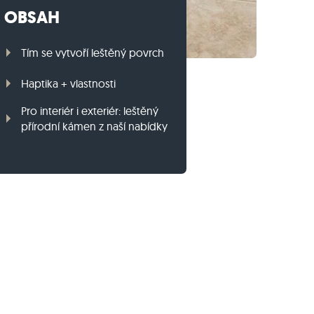
OBSAH
Travníkový obrubník z ruly
Travníkový obrubník z bazaltu
Tím se vytvoří leštěný povrch
Haptika + vlastnosti
Pro interiér i exteriér: leštěný
přírodní kámen z naší nabídky