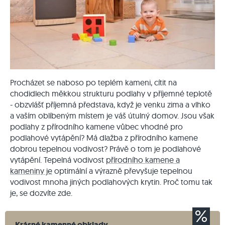
Procházet se naboso po teplém kameni, cítit na
chodidlech měkkou strukturu podlahy v příjemné teplotě
- obzvlášť příjemná představa, když je venku zima a vlhko
a vaším oblíbeným místem je váš útulný domov. Jsou však
podlahy z přírodního kamene vůbec vhodné pro
podlahové vytápění? Má dlažba z přírodního kamene
dobrou tepelnou vodivost? Právě o tom je podlahové
vytápění. Tepelná vodivost
přírodního kamene a
kameniny je
optimální a výrazně převyšuje tepelnou
vodivost mnoha jiných podlahových krytin. Proč tomu tak
je, se dozvíte zde.
Krásné kamenné obklady