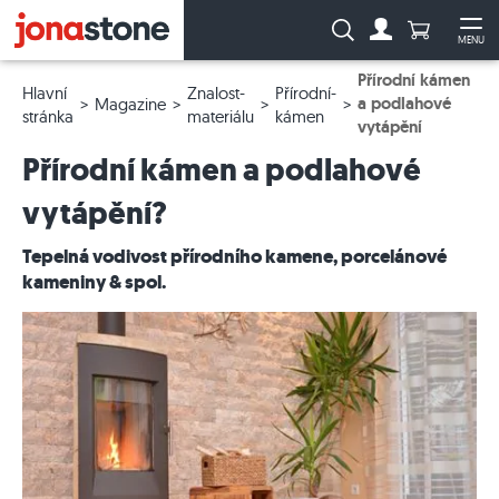
Počet prod
Vyhledávání:
MENU
Na účet
Ote
Přírodní kámen
Hlavní
Znalost-
Přírodní-
a podlahové
Magazine
stránka
materiálu
kámen
vytápění
Přírodní kámen a podlahové
vytápění?
Tepelná vodivost přírodního kamene, porcelánové
kameniny & spol.