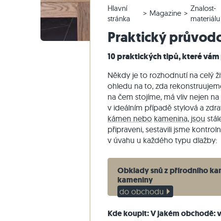
Hlavní
Znalost-
Křemencové dlažby
Vápencové venkovní dlažby
Reklamace a změna objednávky
Panoramatická prohlídka
Béžové d
Béžová te
Schodišťo
Mramor
Magazine
stránka
materiálu
Mramorové dlažby
Mramorové venkovní dlažby
Změna a zrušení objednávky
Zahradní design
Šedé dla
Šedé tera
Schodišťo
Quartzite
Praktický průvod
Starožitné dlažby
Křemenné venkovní dlažby
Vzorové odeslání
Styly bydlení
Pískovec
10 praktických tipů, které vám
Mozaikové dlažby
Gneissové venkovní dlažby
Dodávka a přeprava
Dojmy zákazníků
Břidlice
Obkladovy-kamen
Čedičové venkovní dlažby
Travertin
Někdy je to rozhodnutí na celý 
ohledu na to, zda rekonstruuje
Polygonální venkovní dlažby
na čem stojíme, má vliv nejen na
Okraj bazénu
v ideálním případě stylová a zdr
kámen nebo
kamenina, jsou
stál
připraveni, sestavili jsme kontro
v úvahu u každého typu dlažby:
Obklady snů z přírodního k
kameniny
do obchodu
Kde koupit: V jakém obchodě: 