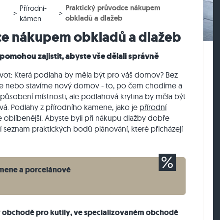
Praktický průvodce nákupem
Přírodní-
lažby
rasová dlažby
vé bloky z ruly
Dlažební kostky vápenec
Zdicí kámen travertin
obkladů a dlažeb
kámen
žby
sové dlažby
vé bloky z vápence
Dlažební kostky křemenec
Zdicí kámen křemenec
ce nákupem obkladů a dlažeb
Dlažební kostky rula
Zdicí kámen rula
 pomohou zajistit, abyste vše dělali správně
Sádrová tyč
Vnější obkladový kámen
život: Která podlaha by měla být pro váš domov? Bez
me nebo stavíme nový domov - to, po čem chodíme a
 působení místnosti, ale podlahová krytina by měla být
avá. Podlahy z přírodního kamene, jako je
přírodní
e oblíbenější. Abyste byli při nákupu dlažby dobře
lní seznam praktických bodů plánování, které přicházejí
amene a porcelánové
v obchodě pro kutily, ve specializovaném obchodě