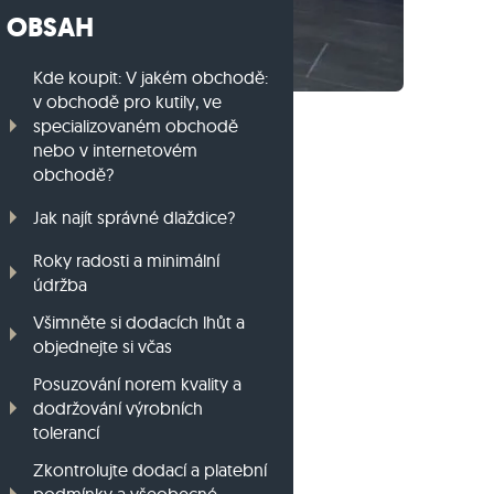
OBSAH
Travníkový obrubník z ruly
Travníkový obrubník z bazaltu
Kde koupit: V jakém obchodě:
v obchodě pro kutily, ve
specializovaném obchodě
nebo v internetovém
obchodě?
Jak najít správné dlaždice?
Roky radosti a minimální
údržba
Všimněte si dodacích lhůt a
objednejte si včas
Posuzování norem kvality a
dodržování výrobních
tolerancí
Zkontrolujte dodací a platební
podmínky a všeobecné