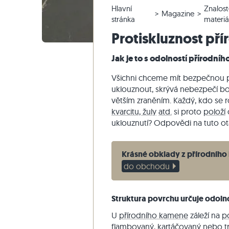
Hlavní
Znalost
Křemencové dlažby
Vápencové venkovní dlažby
Reklamace a změna objednávky
Panoramatická prohlídka
Béžové d
Béžová te
Schodišťo
Mramor
Magazine
stránka
materiá
Mramorové dlažby
Mramorové venkovní dlažby
Změna a zrušení objednávky
Zahradní design
Šedé dla
Šedé tera
Schodišťo
Quartzite
Protiskluznost př
Starožitné dlažby
Křemenné venkovní dlažby
Vzorové odeslání
Styly bydlení
Pískovec
Jak je to s odolností přírodní
Mozaikové dlažby
Gneissové venkovní dlažby
Dodávka a přeprava
Dojmy zákazníků
Břidlice
Obkladovy-kamen
Čedičové venkovní dlažby
Travertin
Všichni chceme mít bezpečnou p
uklouznout, skrývá nebezpečí bo
Polygonální venkovní dlažby
větším zraněním. Každý, kdo se 
Okraj bazénu
kvarcitu, žuly
atd.
si proto
položí
uklouznutí? Odpovědi na tuto ot
Krásné obklady z přírodníh
do obchodu
Struktura povrchu určuje odolno
U
přírodního kamene
záleží na
p
flambovaný, kartáčovaný
nebo t