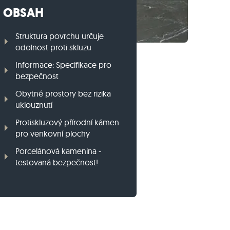
OBSAH
Travníkový obrubník z ruly
Travníkový obrubník z bazaltu
Struktura povrchu určuje
odolnost proti skluzu
Informace: Specifikace pro
bezpečnost
Obytné prostory bez rizika
uklouznutí
Protiskluzový přírodní kámen
pro venkovní plochy
Porcelánová kamenina -
testovaná bezpečnost!