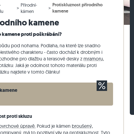
Protiskluznost přírodního
-
Přírodní-
lažby
rasová dlažby
vé bloky z ruly
Dlažební kostky vápenec
Zdicí kámen travertin
kamene
lu
kámen
žby
sové dlažby
vé bloky z vápence
Dlažební kostky křemenec
Zdicí kámen křemenec
írodního kamene
Dlažební kostky rula
Zdicí kámen rula
ho kamene proti poškrábání?
Sádrová tyč
Vnější obkladový kámen
ůdu pod nohama. Podlaha, na které lze snadno
lestivého charakteru - často dochází k drobným i
rozhodne pro dlažbu a terasové desky z
mramoru,
otázku: Jaká je odolnost tohoto materiálu proti
ázku najdete v tomto článku!
o kamene
st proti skluzu
ovrchové úpravě.
Pokud je kámen
broušený,
romlovaný
,
má to
pozitivní vliv na protiskluznost. Tyto