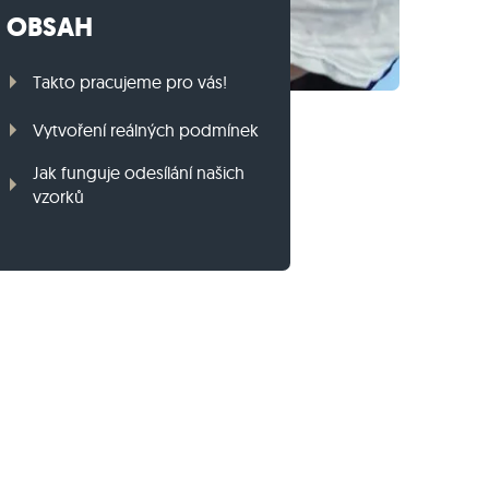
OBSAH
Travníkový obrubník z ruly
Travníkový obrubník z bazaltu
Takto pracujeme pro vás!
Vytvoření reálných podmínek
Jak funguje odesílání našich
vzorků