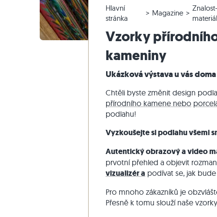
Hlavní
Znalost
Křemencové dlažby
Vápencové venkovní dlažby
Reklamace a změna objednávky
Panoramatická prohlídka
Béžové d
Béžová te
Schodišťo
Mramor
Magazine
stránka
materiá
Mramorové dlažby
Mramorové venkovní dlažby
Změna a zrušení objednávky
Zahradní design
Šedé dla
Šedé tera
Schodišťo
Quartzite
Vzorky přírodníh
Starožitné dlažby
Křemenné venkovní dlažby
Vzorové odeslání
Styly bydlení
Pískovec
kameniny
Mozaikové dlažby
Gneissové venkovní dlažby
Dodávka a přeprava
Dojmy zákazníků
Břidlice
Obkladovy-kamen
Čedičové venkovní dlažby
Travertin
Ukázková výstava u vás doma
Polygonální venkovní dlažby
Chtěli byste změnit design pod
Okraj bazénu
přírodního kamene nebo
porcel
podlahu!
Vyzkoušejte si podlahu všemi s
Autentický obrazový a video ma
prvotní přehled a objevit rozma
vizualizér a
podívat se, jak bude
Pro mnoho zákazníků je obzvlášt
Přesně k tomu slouží naše vzorky