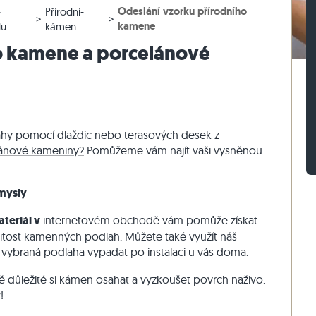
Odeslání vzorku přírodního
-
Přírodní-
lažby
rasová dlažby
vé bloky z ruly
Dlažební kostky vápenec
Zdicí kámen travertin
kamene
lu
kámen
žby
sové dlažby
vé bloky z vápence
Dlažební kostky křemenec
Zdicí kámen křemenec
o kamene a porcelánové
Dlažební kostky rula
Zdicí kámen rula
Sádrová tyč
Vnější obkladový kámen
lahy pomocí
dlaždic nebo
terasových desek z
ánové kameniny?
Pomůžeme vám najít vaši vysněnou
mysly
teriál v
internetovém obchodě vám pomůže získat
nitost kamenných podlah. Můžete také využít náš
 vybraná podlaha vypadat po instalaci u vás doma.
ě důležité si kámen osahat a vyzkoušet povrch naživo.
!