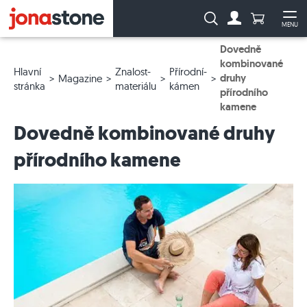
Počet prod
Vyhledávání:
MENU
Na účet
Ote
Dovedně
kombinované
Hlavní
Znalost-
Přírodní-
druhy
Magazine
stránka
materiálu
kámen
přírodního
kamene
Dovedně kombinované druhy
přírodního kamene