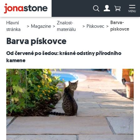
Počet prod
Vyhledávání:
MENU
Na účet
Ote
Barva-
Hlavní
Znalost-
Magazine
Pískovec
piskovce
stránka
materiálu
Barva pískovce
Od červené po šedou: krásné odstíny přírodního
kamene