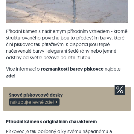
Přírodní kámen s nádherným přírodním vzhledem - kromě
strukturovaného povrchu jsou to především barvy, které
činí pískovec tak přitažlivým. K dispozici jsou teplé
načervenalé barvy i elegantní šedé tóny nebo jemné
odstíny od světle béžové po letní žlutou.
Více informací o
rozmanitosti
barev pískovce
najdete
zde
!
Snové pískovcové desky
nakupujte levně zde!
Přírodní kámen s originálním charakterem
Pískovec je tak oblíbený díky svému nápadnému a