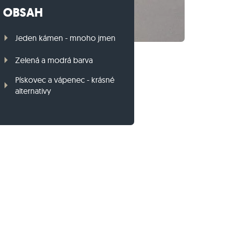
OBSAH
Travníkový obrubník z ruly
Travníkový obrubník z bazaltu
Jeden kámen - mnoho jmen
Zelená a modrá barva
Pískovec a vápenec - krásné
alternativy