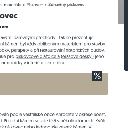
Zdrsněný pískovec
st-materiálu
Pískovec
lažby
rasová dlažby
vé bloky z ruly
Dlažební kostky vápenec
Zdicí kámen travertin
kovec
žby
sové dlažby
vé bloky z vápence
Dlažební kostky křemenec
Zdicí kámen křemenec
Dlažební kostky rula
Zdicí kámen rula
skem
Sádrová tyč
Vnější obkladový kámen
kavými barevnými přechody - tak se prezentuje
dní kámen byl
vždy oblíbeným materiálem pro stavby
obky, parapety a při restaurování historických budov.
také pro
pískovcové dlaždice a
terasové desky -
jeho
rmonicky v interiéru i exteriéru.
ván podle vestfálské obce Anröchte v okrese Soest,
tí. Přírodní kámen se zde těží v několika lomech. Kvůli
lený pískovec nebo jednoduše zelený kámen. V