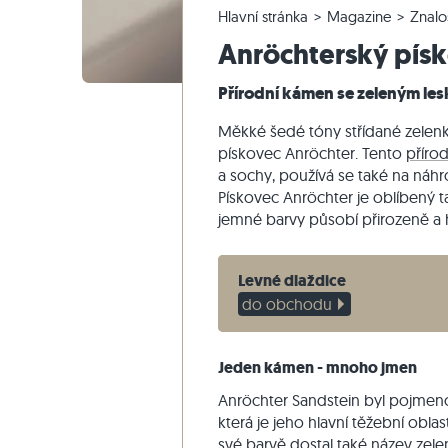
Hlavní stránka
Magazine
Znalo
Křemencové dlažby
Vápencové venkovní dlažby
Reklamace a změna objednávky
Panoramatická prohlídka
Béžové d
Béžová te
Schodišťo
Mramor
Anröchterský pís
Mramorové dlažby
Mramorové venkovní dlažby
Změna a zrušení objednávky
Zahradní design
Šedé dla
Šedé tera
Schodišťo
Quartzite
Starožitné dlažby
Křemenné venkovní dlažby
Vzorové odeslání
Styly bydlení
Pískovec
Přírodní kámen se zeleným le
Mozaikové dlažby
Gneissové venkovní dlažby
Dodávka a přeprava
Dojmy zákazníků
Břidlice
Měkké šedé tóny střídané zelen
Obkladovy-kamen
Čedičové venkovní dlažby
Travertin
pískovec Anröchter. Tento
příro
a sochy, používá se také na náhr
Polygonální venkovní dlažby
Pískovec Anröchter je oblíbený 
Okraj bazénu
jemné barvy působí přirozeně a ha
Levné dlaždice
do obchodu
Jeden kámen - mnoho jmen
Anröchter Sandstein byl pojmeno
která je jeho hlavní těžební oblas
své barvě dostal také název ze