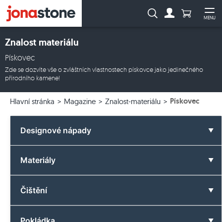
Počet prod
Vyhledávání:
MENU
Na účet
Ote
Znalost materiálu
Pískovec
Zde se dozvíte vše o zvláštních vlastnostech pískovce jako jedinečného
přírodního kamene!
Pískovec
Hlavní stránka
Magazine
Znalost-materiálu
Designové nápady
Všechny designové nápady
Materiály
Koupelna
Všechny materiály
Čištění
Barvy
Čedič
Vše o čištění
Pokládka
Formáty