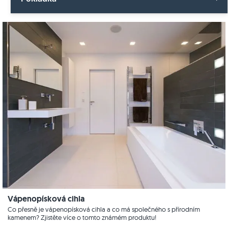
Keramická dlažba
Dlažby
Zahradní design
Vše o pokládce
Žula
Venkovní dlažby
Kuchyně
Dlažby
Imitace dřeva
Zákaznické dojmy
Tvorba zahrady
Vápenec
Panoramatická prohlídka
Venkovní dlažby
Mramor
Bazén
Videa
Přírodní kámen
Terasa
Kvarcit
Schodiště
Pískovec
Videa
Břidlice
Vápenopísková cihla
Design stěn
Travertin
Co přesně je vápenopísková cihla a co má společného s přírodním
kamenem? Zjistěte více o tomto známém produktu!
Obytné prostory