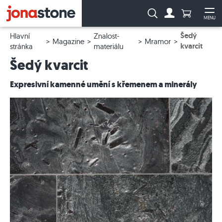
Počet prod
Vyhledávání:
MENU
Na účet
Ote
Šedý
Hlavní
Znalost-
Magazine
Mramor
kvarcit
stránka
materiálu
Šedý kvarcit
Expresivní kamenné umění s křemenem a minerály