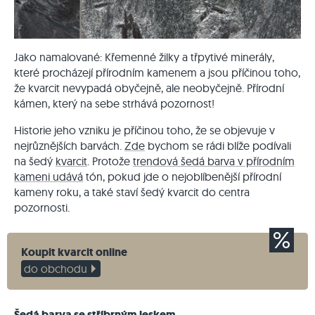
Jako namalované: Křemenné žilky a třpytivé minerály,
které procházejí přírodním kamenem a jsou příčinou toho,
že kvarcit nevypadá obyčejně, ale neobyčejně. Přírodní
kámen, který na sebe strhává pozornost!
Historie jeho vzniku je příčinou toho, že se objevuje v
nejrůznějších barvách.
Zde
bychom se rádi blíže podívali
na šedý
kvarcit
. Protože
trendová šedá barva v přírodním
kameni udává
tón, pokud jde o nejoblíbenější přírodní
kameny roku, a také staví šedý kvarcit do centra
pozornosti.
Koupit kvarcit online
do obchodu
Šedá barva se stříbrným leskem