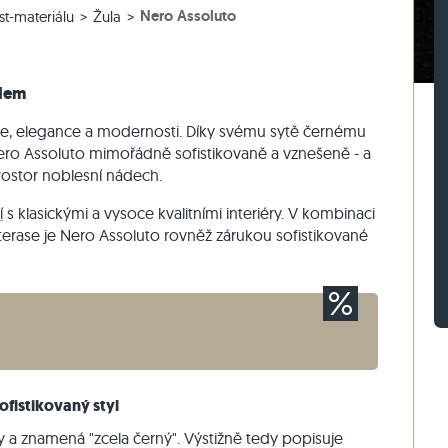
Nero Assoluto
st-materiálu
Žula
lažby
rasová dlažby
vé bloky z ruly
Dlažební kostky vápenec
Zdicí kámen travertin
žby
sové dlažby
vé bloky z vápence
Dlažební kostky křemenec
Zdicí kámen křemenec
Dlažební kostky rula
Zdicí kámen rula
edem
Sádrová tyč
Vnější obkladový kámen
že, elegance a modernosti. Díky svému sytě černému
ro Assoluto mimořádně sofistikovaně a vznešeně - a
prostor noblesní nádech.
í
s klasickými a vysoce kvalitními interiéry. V kombinaci
terase je Nero Assoluto rovněž zárukou sofistikované
ofistikovaný styl
ny a znamená "zcela černý". Výstižně tedy popisuje