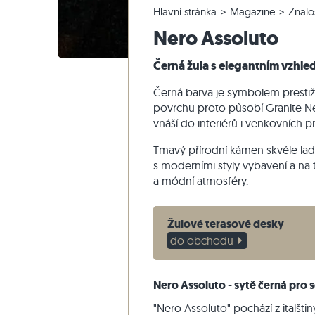
Hlavní stránka
Magazine
Znalo
Křemencové dlažby
Vápencové venkovní dlažby
Reklamace a změna objednávky
Panoramatická prohlídka
Béžové d
Béžová te
Schodišťo
Mramor
Nero Assoluto
Mramorové dlažby
Mramorové venkovní dlažby
Změna a zrušení objednávky
Zahradní design
Šedé dla
Šedé tera
Schodišťo
Quartzite
Starožitné dlažby
Křemenné venkovní dlažby
Vzorové odeslání
Styly bydlení
Pískovec
Černá žula s elegantním vzhl
Mozaikové dlažby
Gneissové venkovní dlažby
Dodávka a přeprava
Dojmy zákazníků
Břidlice
Černá barva je symbolem presti
Obkladovy-kamen
Čedičové venkovní dlažby
Travertin
povrchu proto působí Granite Ne
vnáší do interiérů i venkovních 
Polygonální venkovní dlažby
Okraj bazénu
Tmavý
přírodní kámen
skvěle
lad
s moderními styly vybavení a na 
a módní atmosféry.
Žulové terasové desky
do obchodu
Nero Assoluto - sytě černá pro s
"Nero Assoluto" pochází z italšti