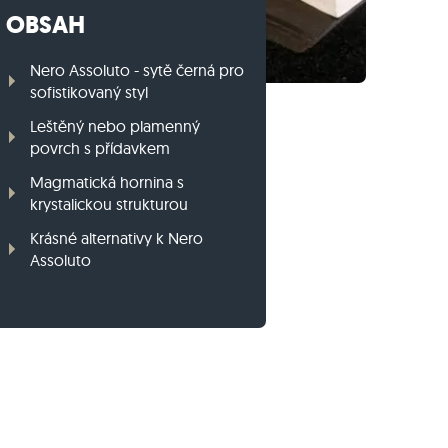
OBSAH
Travníkový obrubník z ruly
Travníkový obrubník z bazaltu
Nero Assoluto - sytě černá pro
sofistikovaný styl
Leštěný nebo plamenný
povrch s přídavkem
Magmatická hornina s
krystalickou strukturou
Krásné alternativy k Nero
Assoluto