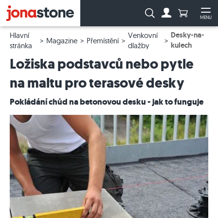
Počet prod
Vyhledávání:
MENU
Na účet
Ote
Desky-na-
Hlavní
Venkovní
Magazine
Přemístění
kulech
stránka
dlažby
Ložiska podstavců nebo pytle
na maltu pro terasové desky
Pokládání chůd na betonovou desku - jak to funguje