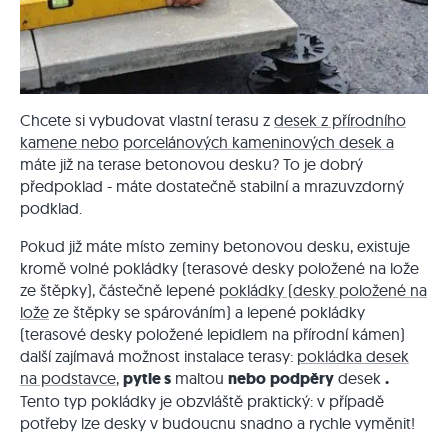
Chcete si vybudovat vlastní terasu z
desek z přírodního
kamene nebo
porcelánových kameninových desek a
máte již na terase betonovou desku? To je dobrý
předpoklad - máte dostatečně stabilní a mrazuvzdorný
podklad.
Pokud již máte místo zeminy betonovou desku, existuje
kromě volné pokládky (terasové desky položené na lože
ze štěpky), částečně lepené
pokládky (desky položené na
lože
ze štěpky se spárováním) a lepené pokládky
(terasové desky položené lepidlem na přírodní kámen)
další zajímavá možnost instalace terasy:
pokládka desek
na podstavce
,
pytle s
maltou
nebo
podpěry
desek
.
Tento typ pokládky je obzvláště praktický: v případě
potřeby lze desky v budoucnu snadno a rychle vyměnit!