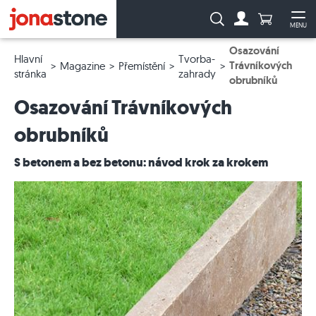
Počet prod
Vyhledávání:
MENU
Na účet
Ote
Osazování
Hlavní
Tvorba-
Trávníkových
Magazine
Přemístění
stránka
zahrady
obrubníků
Osazování Trávníkových
obrubníků
S betonem a bez betonu: návod krok za krokem