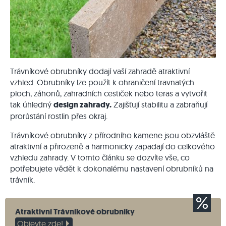
Trávníkové obrubníky dodají vaší zahradě atraktivní
vzhled. Obrubníky lze použít k ohraničení travnatých
ploch, záhonů, zahradních cestiček nebo teras a vytvořit
tak úhledný
design zahrady.
Zajišťují stabilitu a zabraňují
prorůstání rostlin přes okraj.
Trávníkové obrubníky z přírodního kamene jsou
obzvláště
atraktivní a přirozeně a harmonicky zapadají do celkového
vzhledu zahrady. V tomto článku se dozvíte vše, co
potřebujete vědět k dokonalému nastavení obrubníků na
trávník.
Atraktivní Trávníkové obrubníky
Objevte zde!