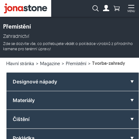
Počet prod
Vyhledávání:
MENU
Na účet
Ote
Přemístění
Zahradnictví
Zde se dozvíte vše, co potřebujete vědět o pokládce výrobků z přírodního
kamene pro terénní úpravy!
Tvorba-zahrady
Hlavní stránka
Magazine
Přemístění
Designové nápady
Všechny designové nápady
Materiály
Koupelna
Všechny materiály
Čištění
Barvy
Čedič
Vše o čištění
Pokládka
Formáty