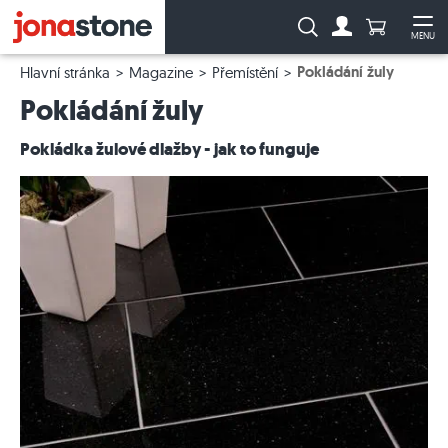
Počet prod
Vyhledávání:
MENU
Na účet
Ote
Pokládání žuly
Hlavní stránka
Magazine
Přemístění
Pokládání žuly
Pokládka žulové dlažby - jak to funguje