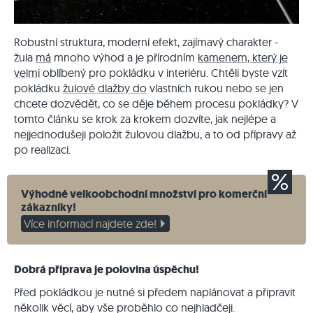
Robustní struktura, moderní efekt, zajímavý charakter -
žula
má
mnoho výhod a je přírodním
kamenem, který je
velmi
oblíbený pro pokládku v interiéru. Chtěli byste vzít
pokládku
žulové dlažby do
vlastních rukou nebo se jen
chcete dozvědět, co se děje během procesu pokládky? V
tomto článku se krok za krokem dozvíte, jak nejlépe a
nejjednodušeji položit žulovou dlažbu, a to od přípravy až
po realizaci.
Výhodné velkoobchodní množství pro komerční
zákazníky!
Více informací najdete zde!
Dobrá příprava je polovina úspěchu!
Před pokládkou je nutné si předem naplánovat a připravit
několik věcí, aby vše proběhlo co nejhladčeji.