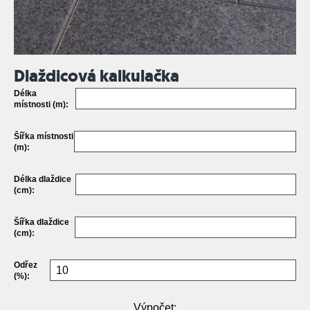
Dlaždicová kalkulačka
Délka
místnosti (m):
Šířka místnosti
(m):
Délka dlaždice
(cm):
Šířka dlaždice
(cm):
Odřez
(%):
Výpočet: