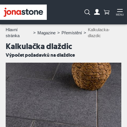
Počet prod
Vyhledávání:
MENU
Na účet
Ote
Hlavní
Kalkulacka-
Magazine
Přemístění
stránka
dlazdic
Kalkulačka dlaždic
Výpočet požadavků na dlaždice