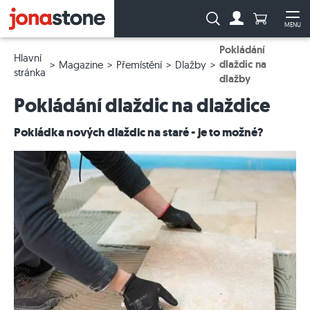
Počet prod
Vyhledávání:
MENU
Na účet
Ote
Pokládání
Hlavní
dlaždic na
Magazine
Přemístění
Dlažby
stránka
dlažby
Pokládání dlaždic na dlaždice
Pokládka nových dlaždic na staré - je to možné?