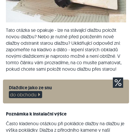
Tato otázka se opakuje - lze na stávající dlažbu položit
novou dlažbu? Nebo je nutné před položením nové
dlažby odstranit starou dlažbu? Uklidňující odpověď zní:
zapomeňte na kladivo a dláto - lepení starých obkladů
novými dlaždicemi je naprosto možné a není obtížné. V
tomto článku vám prozradíme, na co musíte pamatovat,
pokud chcete sami položit novou dlažbu přes starou!
Dlaždice jako ze snu
do obchodu
Poznámka k instalační výšce
Často kladenou otázkou při pokládce dlažby na dlažbu je
výška pokládky.
Dlažba z přírodního kamene v
naší