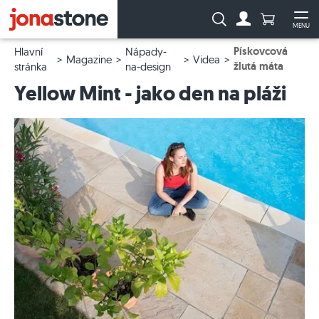
Počet prod
Vyhledávání:
MENU
Na účet
Ote
Pískovcová
Hlavní
Nápady-
Magazine
Videa
žlutá máta
stránka
na-design
Yellow Mint - jako den na pláži