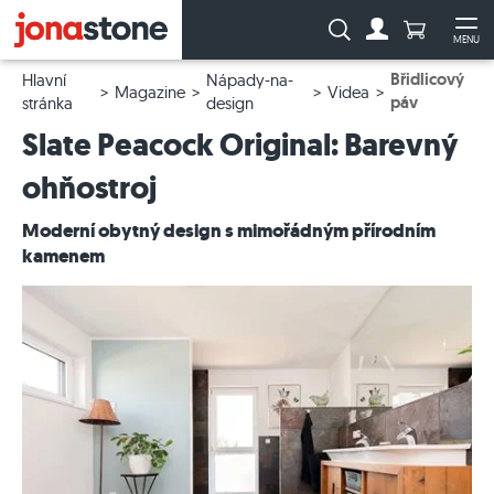
Počet prod
Vyhledávání:
MENU
Na účet
Ote
Břidlicový
Hlavní
Nápady-na-
Magazine
Videa
páv
stránka
design
Slate Peacock Original: Barevný
ohňostroj
Moderní obytný design s mimořádným přírodním
kamenem