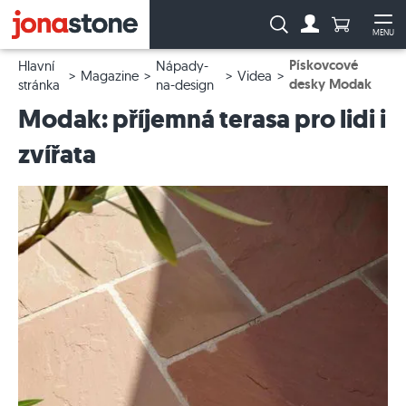
Počet prod
Vyhledávání:
MENU
Na účet
Ote
Pískovcové
Hlavní
Nápady-
Magazine
Videa
desky Modak
stránka
na-design
Modak: příjemná terasa pro lidi i
zvířata