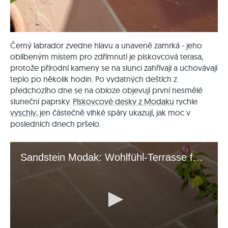
Černý labrador zvedne hlavu a unaveně zamrká - jeho
oblíbeným místem pro zdřímnutí je pískovcová terasa,
protože přírodní kameny se na slunci zahřívají a uchovávají
teplo po několik hodin. Po vydatných deštích z
předchozího dne se na obloze objevují první nesmělé
sluneční paprsky.
Pískovcové desky z Modaku
rychle
vyschly
, jen částečně vlhké spáry ukazují, jak moc v
posledních dnech pršelo.
Sandstein Modak: Wohlfühl-Terrasse für Mensch und Tier