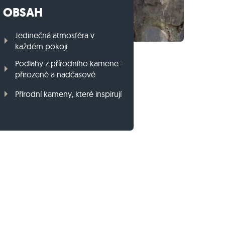
OBSAH
Travníkový obrubník z ruly
Travníkový obrubník z bazaltu
Jedinečná atmosféra v
každém pokoji
Podlahy z přírodního kamene -
přirozené a nadčasové
Přírodní kameny, které inspirují