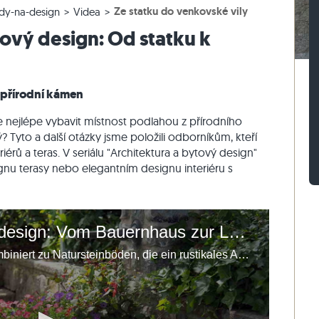
Ze statku do venkovské vily
dy-na-design
Videa
lažby
rasová dlažby
vé bloky z ruly
Dlažební kostky vápenec
Zdicí kámen travertin
tový design: Od statku k
žby
sové dlažby
vé bloky z vápence
Dlažební kostky křemenec
Zdicí kámen křemenec
Dlažební kostky rula
Zdicí kámen rula
Sádrová tyč
Vnější obkladový kámen
 přírodní kámen
e nejlépe vybavit místnost podlahou z přírodního
Tyto a další otázky jsme položili odborníkům, kteří
érů a teras. V seriálu "Architektura a bytový design"
nu terasy nebo elegantním designu interiéru s
Architektur & Wohndesign: Vom Bauernhaus zur Landhausvilla
Moderne Innenarchitektur kombiniert zu Natursteinböden, die ein rustikales Ambiente versprühen.