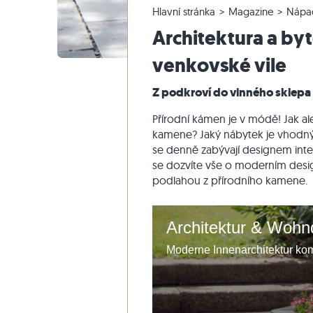
Hlavní stránka
Magazine
Nápa
Křemencové dlažby
Vápencové venkovní dlažby
Reklamace a změna objednávky
Panoramatická prohlídka
Béžové d
Béžová te
Schodišťo
Mramor
Architektura a by
Mramorové dlažby
Mramorové venkovní dlažby
Změna a zrušení objednávky
Zahradní design
Šedé dla
Šedé tera
Schodišťo
Quartzite
Starožitné dlažby
Křemenné venkovní dlažby
Vzorové odeslání
Styly bydlení
Pískovec
venkovské vile
Mozaikové dlažby
Gneissové venkovní dlažby
Dodávka a přeprava
Dojmy zákazníků
Břidlice
Z podkroví do vinného sklepa
Obkladovy-kamen
Čedičové venkovní dlažby
Travertin
Přírodní kámen je v módě! Jak al
Polygonální venkovní dlažby
kamene? Jaký nábytek je vhodný? 
Okraj bazénu
se denně zabývají designem interi
se dozvíte vše o moderním desig
podlahou z přírodního kamene.