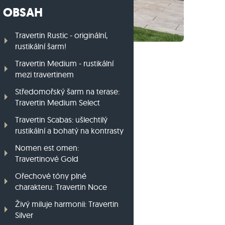
OBSAH
Travníkový obrubník z ruly
Travníkový obrubník z bazaltu
Travertin Rustic - originální,
rustikální šarm!
Travertin Medium - rustikální
mezi travertinem
Středomořský šarm na terase:
Travertin Medium Select
Travertin Scabas: ušlechtilý
rustikální a bohatý na kontrasty
Nomen est omen:
Travertinové Gold
Ořechové tóny plné
charakteru: Travertin Noce
Živý miluje harmonii: Travertin
Silver