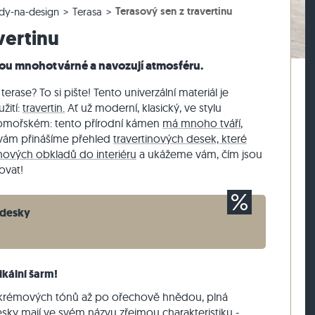
Terasový sen z travertinu
dy-na-design
Terasa
lažby
rasová dlažby
vé bloky z ruly
Dlažební kostky vápenec
Zdicí kámen travertin
vertinu
žby
sové dlažby
vé bloky z vápence
Dlažební kostky křemenec
Zdicí kámen křemenec
Dlažební kostky rula
Zdicí kámen rula
sou mnohotvárné a navozují atmosféru.
Sádrová tyč
Vnější obkladový kámen
erase? To si pište! Tento univerzální materiál je
žití:
travertin.
Ať už moderní, klasický, ve stylu
mořském: tento přírodní kámen
má mnoho tváří
,
e vám přinášíme přehled
travertinových desek, které
inových obkladů do interiéru
a ukážeme vám, čím jsou
ovat!
 desky
tikální šarm!
le krémových tónů až po ořechově hnědou, plná
esky mají
ve
svém
názvu
zřejmou charakteristiku
-