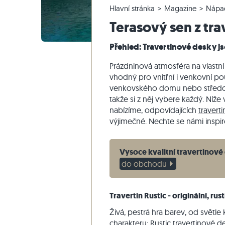
Hlavní stránka
Magazine
Nápa
Křemencové dlažby
Vápencové venkovní dlažby
Reklamace a změna objednávky
Panoramatická prohlídka
Béžové d
Béžová te
Schodišťo
Mramor
Terasový sen z tra
Mramorové dlažby
Mramorové venkovní dlažby
Změna a zrušení objednávky
Zahradní design
Šedé dla
Šedé tera
Schodišťo
Quartzite
Starožitné dlažby
Křemenné venkovní dlažby
Vzorové odeslání
Styly bydlení
Pískovec
Přehled: Travertinové desky j
Mozaikové dlažby
Gneissové venkovní dlažby
Dodávka a přeprava
Dojmy zákazníků
Břidlice
Prázdninová atmosféra na vlastní t
Obkladovy-kamen
Čedičové venkovní dlažby
Travertin
vhodný pro vnitřní i venkovní pou
venkovského domu nebo středo
Polygonální venkovní dlažby
takže si z něj vybere každý. Níž
Okraj bazénu
nabízíme, odpovídajících
travert
výjimečné. Nechte se námi inspir
Vysoce kvalitní travertinové
do obchodu
Travertin Rustic - originální, rus
Živá, pestrá hra barev, od svět
charakteru: Rustic
travertinové d