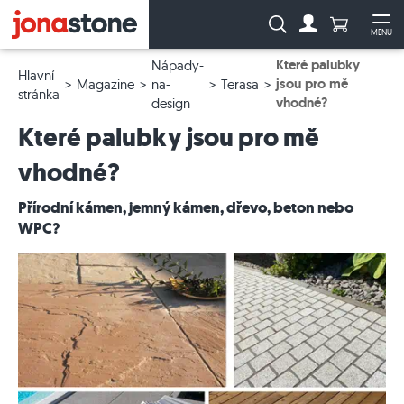
Počet prod
Vyhledávání:
MENU
Na účet
Ote
Které palubky
Nápady-
Hlavní
jsou pro mě
Magazine
na-
Terasa
stránka
vhodné?
design
Které palubky jsou pro mě
vhodné?
Přírodní kámen, jemný kámen, dřevo, beton nebo
WPC?