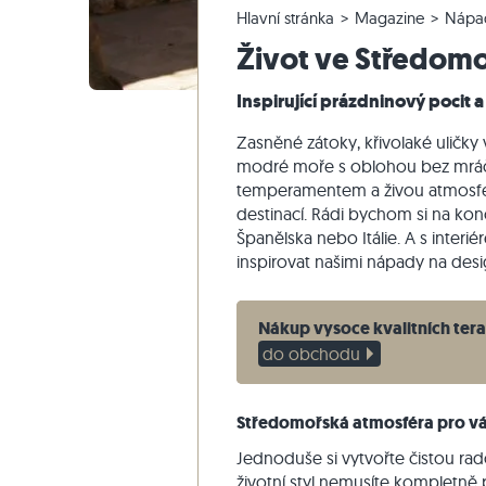
Hlavní stránka
Magazine
Nápa
Křemencové dlažby
Vápencové venkovní dlažby
Reklamace a změna objednávky
Panoramatická prohlídka
Béžové d
Béžová te
Schodišťo
Mramor
Život ve Středomo
Mramorové dlažby
Mramorové venkovní dlažby
Změna a zrušení objednávky
Zahradní design
Šedé dla
Šedé tera
Schodišťo
Quartzite
Starožitné dlažby
Křemenné venkovní dlažby
Vzorové odeslání
Styly bydlení
Pískovec
Inspirující prázdninový pocit a 
Mozaikové dlažby
Gneissové venkovní dlažby
Dodávka a přeprava
Dojmy zákazníků
Břidlice
Zasněné zátoky, křivolaké uličk
Obkladovy-kamen
Čedičové venkovní dlažby
Travertin
modré moře s oblohou bez mráčk
temperamentem a živou atmosf
Polygonální venkovní dlažby
destinací. Rádi bychom si na ko
Okraj bazénu
Španělska nebo Itálie. A s inte
inspirovat našimi nápady na des
Nákup vysoce kvalitních ter
do obchodu
Středomořská atmosféra pro vá
Jednoduše si vytvořte čistou rad
životní styl nemusíte kompletně