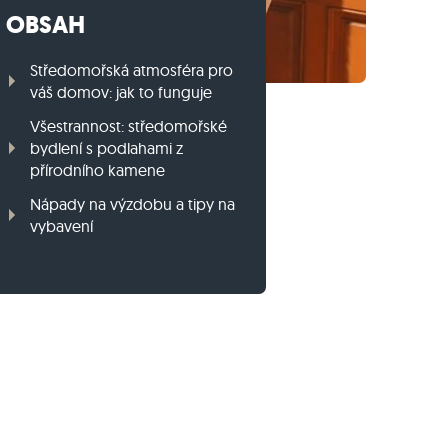
OBSAH
Travníkový obrubník z ruly
Travníkový obrubník z bazaltu
Středomořská atmosféra pro
váš domov: jak to funguje
Všestrannost: středomořské
bydlení s podlahami z
přírodního kamene
Nápady na výzdobu a tipy na
vybavení