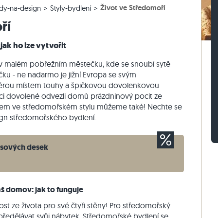
Život ve Středomoří
dy-na-design
Styly-bydlení
lažby
rasová dlažby
vé bloky z ruly
Dlažební kostky vápenec
Zdicí kámen travertin
ří
žby
sové dlažby
vé bloky z vápence
Dlažební kostky křemenec
Zdicí kámen křemenec
Dlažební kostky rula
Zdicí kámen rula
jak ho lze vytvořit
Sádrová tyč
Vnější obkladový kámen
y v malém pobřežním městečku, kde se snoubí sytě
u - ne nadarmo je jižní Evropa se svým
érou místem touhy a špičkovou dovolenkovou
nci dovolené odvezli domů prázdninový pocit ze
riérem ve středomořském stylu můžeme také! Nechte se
ign středomořského bydlení.
asových desek
š domov: jak to funguje
ost ze života pro své čtyři stěny! Pro středomořský
 předělávat svůj nábytek. Středomořské bydlení se