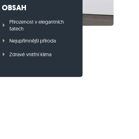
OBSAH
Travníkový obrubník z ruly
Travníkový obrubník z bazaltu
Přirozenost v elegantních
šatech
Nejupřímnější příroda
Zdravé vnitřní klima