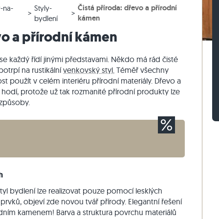
Čistá příroda: dřevo a přírodní
-na-
Styly-
lažby
rasová dlažby
vé bloky z ruly
Dlažební kostky vápenec
Zdicí kámen travertin
kámen
bydlení
žby
sové dlažby
vé bloky z vápence
Dlažební kostky křemenec
Zdicí kámen křemenec
vo a přírodní kámen
Dlažební kostky rula
Zdicí kámen rula
Sádrová tyč
Vnější obkladový kámen
n se každý řídí jinými představami. Někdo má rád čisté
potrpí na rustikální
venkovský styl.
Téměř všechny
t použít v celém interiéru přírodní materiály. Dřevo a
hodí, protože už tak rozmanité přírodní produkty lze
způsoby.
h
styl bydlení lze realizovat pouze pomocí lesklých
vků, objeví zde novou tvář přírody. Elegantní řešení
rodním kamenem! Barva a struktura povrchu materiálů