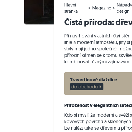
Hlavní
Nápady
Křemencové dlažby
Vápencové venkovní dlažby
Reklamace a změna objednávky
Panoramatická prohlídka
Béžové d
Béžová te
Schodišťo
Mramor
Magazine
stránka
design
Mramorové dlažby
Mramorové venkovní dlažby
Změna a zrušení objednávky
Zahradní design
Šedé dla
Šedé tera
Schodišťo
Quartzite
Čistá příroda: dře
Starožitné dlažby
Křemenné venkovní dlažby
Vzorové odeslání
Styly bydlení
Pískovec
Mozaikové dlažby
Gneissové venkovní dlažby
Dodávka a přeprava
Dojmy zákazníků
Břidlice
Při navrhování vlastních čtyř stě
linie a moderní atmosféru, jiný si 
Obkladovy-kamen
Čedičové venkovní dlažby
Travertin
styly mají jedno společné: možnos
Polygonální venkovní dlažby
přírodní kámen se k tomu skvěle 
kombinovat různými zajímavými 
Okraj bazénu
Travertinové dlaždice
do obchodu
Přirozenost v elegantních šatec
Kdo si myslí, že moderní a svěží 
kovových povrchů a skleněných pr
lze nalézt také se dřevem a pří