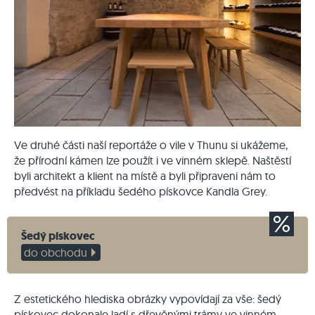
Ve druhé části naší reportáže o vile v Thunu si ukážeme,
že přírodní kámen lze použít i ve vinném sklepě. Naštěstí
byli architekt a klient na místě a byli připraveni nám to
předvést na příkladu šedého pískovce Kandla Grey.
Šedý pískovec
do obchodu
Z estetického hlediska obrázky vypovídají za vše: šedý
pískovec
dokonale
ladí
s dřevěnými trámy ve vinném