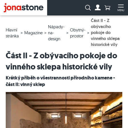
Počet prod
Vyhledávání:
MENU
Na účet
Ote
Část II - Z
obývacího
Nápady-
Hlavní
Obytný-
pokoje do
Magazine
na-
stránka
prostor
vinného sklepa
design
historické vily
Část II - Z obývacího pokoje do
vinného sklepa historické vily
Krátký příběh o všestrannosti přírodního kamene -
část II: vinný sklep