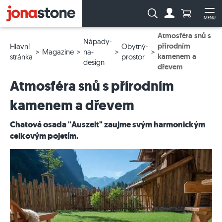
Počet prod
Vyhledávání:
MENU
Na účet
Ote
Atmosféra snů s
Nápady-
přírodním
Hlavní
Obytný-
Magazine
na-
kamenem a
stránka
prostor
design
dřevem
Atmosféra snů s přírodním
kamenem a dřevem
Chatová osada "Auszeit" zaujme svým harmonickým
celkovým pojetím.