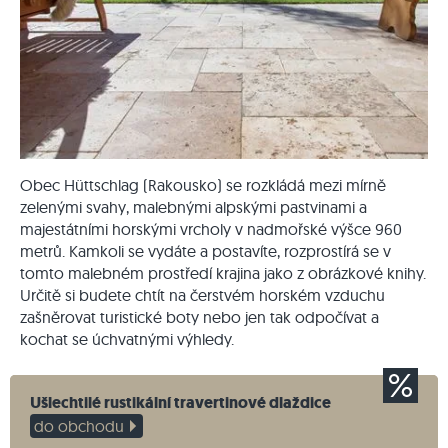
Obec Hüttschlag (Rakousko) se rozkládá mezi mírně
zelenými svahy, malebnými alpskými pastvinami a
majestátními horskými vrcholy v nadmořské výšce 960
metrů. Kamkoli se vydáte a postavíte, rozprostírá se v
tomto malebném prostředí krajina jako z obrázkové knihy.
Určitě si budete chtít na čerstvém horském vzduchu
zašněrovat turistické boty nebo jen tak odpočívat a
kochat se úchvatnými výhledy.
Ušlechtilé rustikální travertinové dlaždice
do obchodu