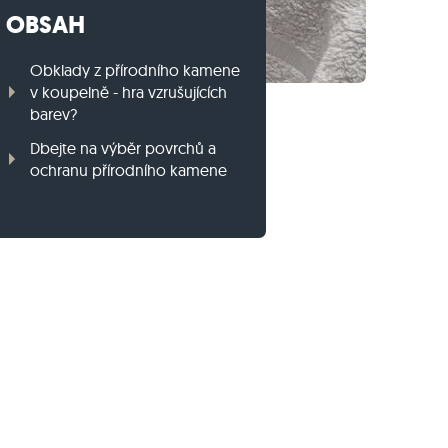
OBSAH
Travníkový obrubník z ruly
Travníkový obrubník z bazaltu
Obklady z přírodního kamene
v koupelně - hra vzrušujících
barev?
Dbejte na výběr povrchů a
ochranu přírodního kamene