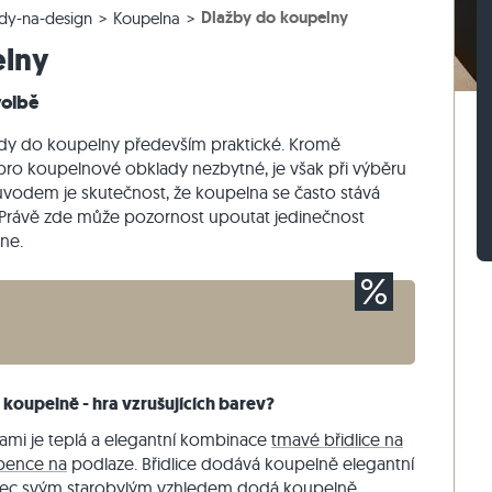
Dlažby do koupelny
dy-na-design
Koupelna
lažby
rasová dlažby
vé bloky z ruly
Dlažební kostky vápenec
Zdicí kámen travertin
elny
žby
sové dlažby
vé bloky z vápence
Dlažební kostky křemenec
Zdicí kámen křemenec
Dlažební kostky rula
Zdicí kámen rula
volbě
Sádrová tyč
Vnější obkladový kámen
dy do koupelny především praktické. Kromě
ou pro koupelnové obklady nezbytné, je však při výběru
 Důvodem je skutečnost, že koupelna se často stává
Právě zde může pozornost upoutat jedinečnost
ne.
koupelně - hra vzrušujících barev?
vami je teplá a elegantní kombinace
tmavé břidlice na
pence na
podlaze. Břidlice dodává koupelně elegantní
ec svým starobylým vzhledem dodá koupelně