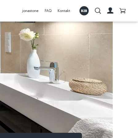
Počet p
jonastone
FAQ
Kontakt
B2B
Vyhledávání:
Na účet
k nabídkám >
Travníkový obrubník z granitu
Spusťte Visualiser nyní
Dlažby
Péče a pokládka příslušenství
Travníkový obrubník z pískovce
Další informace o vizualizéru
Venkovní dlažby
Travníkový obrubník z travertinu
Tvorba-zahrady
Travníkový obrubník z vápence
Videa