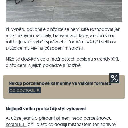
Při výběru dokonalé dlaždice se nemusíte rozhodovat jen
mezi různými materiály, barvami a dekory, ale důležitou
roli hraje také výběr správného formátu. Vždyť i velikost
Dlaždice má vliv na působení místnosti.
Níže se dozvíte více o možnostech designu s trendy XXL
dlaždicemi a jejich pokládce a údržbě.
Nákup porcelánové kameniny ve velkém formátu
do obchodu
Nejlepší volba pro každý styl vybavení
Ať už se jedná o
přírodní kámen, nebo
porcelánovou
keramiku -
XXL dlaždice dodají místnostem ten správný