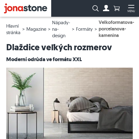
Počet prod
Vyhledávání:
MENU
Na účet
Ote
Velkoformatova-
Nápady-
Hlavní
porcelanova-
Magazine
na-
Formáty
stránka
kamenina
design
Dlaždice veľkých rozmerov
Moderní odrůda ve formátu XXL