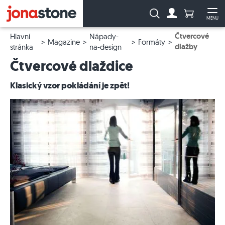
Počet prod
Vyhledávání:
MENU
Na účet
Ote
Čtvercové
Hlavní
Nápady-
Magazine
Formáty
dlažby
stránka
na-design
Čtvercové dlaždice
Klasický vzor pokládání je zpět!