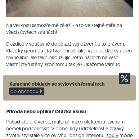
Na velikosti samozřejmě záleží - a to ve stejné míře na
všech čtyřech stranách!
Dlaždice v současné době zažívají oživení, a to právem.
Klasický geometrický tvar přináší jako
vzor pokládky
nejen
rovné linie, ale také okouzlující retro nádech na vaše
vlastní čtyři stěny. Proč tomu tak je? Ukážeme vám to.
Kamenné obklady ve stylových formátech
do obchodu
Příroda nebo optika? Otázka vkusu
Pokud jde o čtverec, materiál hraje roli, kterou bychom
neměli podceňovat. V době, kdy udržitelnost a zdravý
životní styl stále více ovlivňují design interiéru,
jsou v
módě