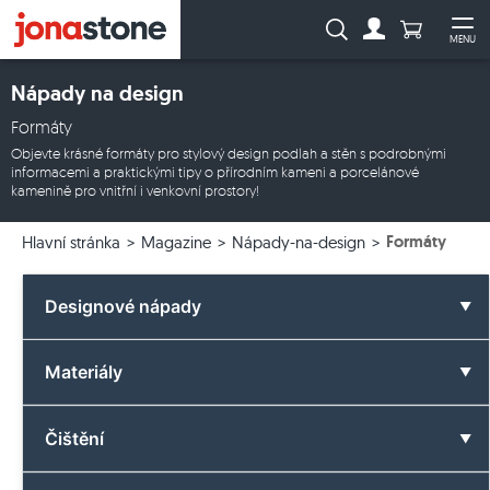
Počet prod
Vyhledávání:
MENU
Na účet
Ote
Nápady na design
Formáty
Objevte krásné formáty pro stylový design podlah a stěn s podrobnými
informacemi a praktickými tipy o přírodním kameni a porcelánové
kamenině pro vnitřní i venkovní prostory!
Formáty
Hlavní stránka
Magazine
Nápady-na-design
Designové nápady
Všechny designové nápady
Materiály
Koupelna
Všechny materiály
Čištění
Barvy
Čedič