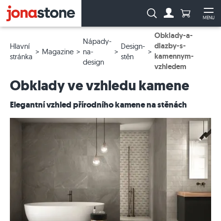
Počet prod
Vyhledávání:
MENU
Na účet
Ote
Obklady-a-
Nápady-
dlazby-s-
Hlavní
Design-
Magazine
na-
kamennym-
stránka
stěn
design
vzhledem
Obklady ve vzhledu kamene
Elegantní vzhled přírodního kamene na stěnách