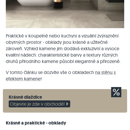
Praktické v koupelně nebo kuchyni a vizuální zvýraznění
obytných prostor - obklady jsou krásné a užitečné
zároveň. Vzhled kamene jim dodává exkluzivní a vysoce
kvalitní nádech: charakteristické barvy a textury různých
druhů přírodního kamene působí elegantně a přirozeně.
V tomto článku se dozvíte vše o obkladech
na stěnu s
efektem kamene
!
Krásné dlaždice
Objevte je zde v obchodě!
Krásné a praktické - obklady