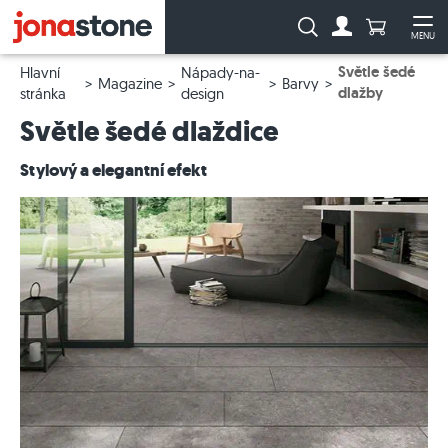
Počet prod
Vyhledávání:
MENU
Na účet
Ote
Světle šedé
Hlavní
Nápady-na-
Magazine
Barvy
dlažby
stránka
design
Světle šedé dlaždice
Stylový a elegantní efekt