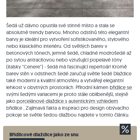
Šedá už dávno opustila své stinné místo a stala se
absolutně trendy barvou. Mnoho odstínů této elegantní
barvy je ideální pro vytvoření sofistikovaného, stylového
nebo klasického interiéru. Od světlých barev v
betonových tónech, jemné šedé, chladné modrošedé až
po sytou antracitovou nebo vzrušující popelavé tóny
(italsky "Cenere") - šedá má fascinující repertoár! Kromě
barev stěn v odstínech šedé zaručují světle šedé Dlaždice
také moderní a kvalitní atmosféru a vytvářejí elegantní
lehkost v obytných prostorách. Přírodní kámen
břidlice se
svými šedými variacemi je proto stále oblíbenější, stejně
jako
porcelánové dlaždice s
autentickým vzhledem
břidlice
.
Zajímavá fakta a inspiraci pro design obývacího
pokoje se světle šedou dlažbou najdete v tomto článku.
Břidlicové dlaždice jako ze snu