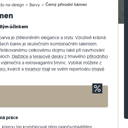
Černý přírodní kámen
dy-na-design
Barvy
lažby
rasová dlažby
vé bloky z ruly
Dlažební kostky vápenec
Zdicí kámen travertin
ámen
žby
sové dlažby
vé bloky z vápence
Dlažební kostky křemenec
Zdicí kámen křemenec
Dlažební kostky rula
Zdicí kámen rula
ilým účinkem
Sádrová tyč
Vnější obkladový kámen
rva je ztělesněním elegance a stylu. Vzrušivě krásná
e všech barev je skutečným kombinačním talentem.
sofistikovanému celkovému dojmu také při navrhování
ploch.
Dlaždice a
terasové desky z
tmavého
přírodního
jimečný a extravagantní šmrnc. Vybírat můžete z
bro
, kvarcit a
mramor
mají
ve svém repertoáru
tmavé
rná práce
, kterou lze kombinovat těmi nejpůsobivějšími