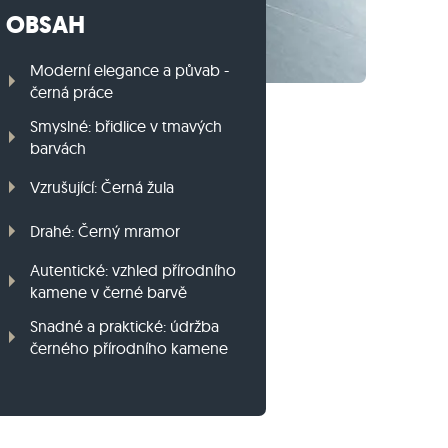
OBSAH
Travníkový obrubník z ruly
Travníkový obrubník z bazaltu
Moderní elegance a půvab -
černá práce
Smyslné: břidlice v tmavých
barvách
Vzrušující: Černá žula
Drahé: Černý mramor
Autentické: vzhled přírodního
kamene v černé barvě
Snadné a praktické: údržba
černého přírodního kamene