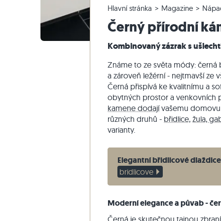
Hlavní stránka
Magazine
Nápa
Křemencové dlažby
Vápencové venkovní dlažby
Reklamace a změna objednávky
Panoramatická prohlídka
Béžové d
Béžová te
Schodišťo
Mramor
Černý přírodní k
Mramorové dlažby
Mramorové venkovní dlažby
Změna a zrušení objednávky
Zahradní design
Šedé dla
Šedé tera
Schodišťo
Quartzite
Starožitné dlažby
Křemenné venkovní dlažby
Vzorové odeslání
Styly bydlení
Pískovec
Kombinovaný zázrak s ušlecht
Mozaikové dlažby
Gneissové venkovní dlažby
Dodávka a přeprava
Dojmy zákazníků
Břidlice
Známe to ze světa módy: černá ba
Obkladovy-kamen
Čedičové venkovní dlažby
Travertin
a zároveň ležérní - nejtmavší z
Černá přispívá ke kvalitnímu a 
Polygonální venkovní dlažby
obytných prostor a venkovních 
Okraj bazénu
kamene dodají
vašemu domovu vý
různých druhů -
břidlice,
žula, ga
varianty.
Elegantní břidlicové dlaždice
bridlicove
Moderní elegance a půvab - če
Černá je skutečnou tajnou zbraní