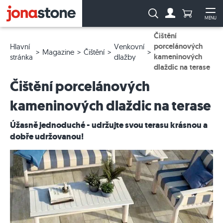
Počet prod
Vyhledávání:
MENU
Na účet
Ote
Čištění
porcelánových
Hlavní
Venkovní
Magazine
Čištění
kameninových
stránka
dlažby
dlaždic na terase
Čištění porcelánových
kameninových dlaždic na terase
Úžasně jednoduché - udržujte svou terasu krásnou a
dobře udržovanou!