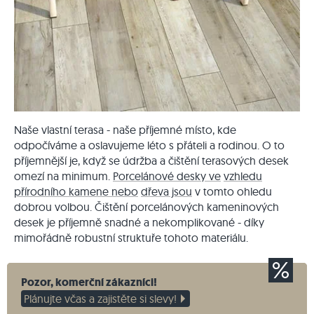
Naše vlastní terasa - naše příjemné místo, kde
odpočíváme a oslavujeme léto s přáteli a rodinou. O to
příjemnější je, když se údržba a čištění terasových desek
omezí na minimum.
Porcelánové desky ve
vzhledu
přírodního kamene nebo
dřeva jsou
v tomto ohledu
dobrou volbou. Čištění porcelánových kameninových
desek je příjemně snadné a nekomplikované - díky
mimořádně robustní struktuře tohoto materiálu.
Pozor, komerční zákazníci!
Plánujte včas a zajistěte si slevy!