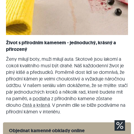
Život s přírodním kamenem - jednoduchý, krásný a
přirozený
Ženy milují boty, muži milují auta. Skotové jsou lakomí a
cokoli kvalitního musí být drahé. Náš každodenní život je
plný klišé a předsudků. Poměrně dost lidí se domnívá, že
přírodní kámen je velmi choulostivý a vyžaduje náročnou
údržbu. V našem seriálu vám dokážeme, že se mýlíte: stačí
pár jednoduchých kroků a několik rad, které budete mít
na paměti, a
podlaha
z přírodního kamene zůstane
dlouho
čistá a krásná
. V prvním díle se blíže podíváme na
přírodní kámen v interiéru.
Objednat kamenné obklady online