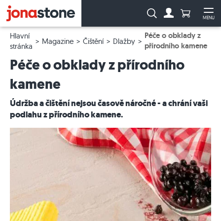
Počet prod
Vyhledávání:
MENU
Na účet
Ote
Péče o obklady z
Hlavní
Magazine
Čištění
Dlažby
přírodního kamene
stránka
Péče o obklady z přírodního
kamene
Údržba a čištění nejsou časově náročné - a chrání vaši
podlahu z přírodního kamene.