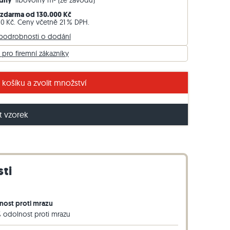
Týdny
libovolný m² (ze závodu)
Travníkový obrubník z ruly
zdarma od 130.000 Kč
00 Kč. Ceny včetně 21 % DPH.
Travníkový obrubník z bazaltu
 podrobnosti o dodání
 pro firemní zákazníky
asové desky Takeda v antracitové barvě
 košíku a zvolit množství
 vzorek
sti
nost proti mrazu
 odolnost proti mrazu