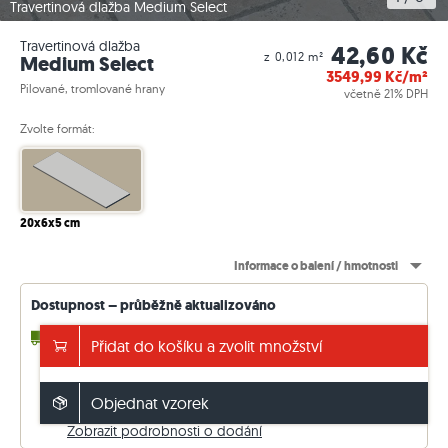
Travertinová dlažba Medium Select
Travertinová dlažba
42,60 Kč
z 0,012 m²
Medium Select
3549,99
Kč/m²
Pilované, tromlované hrany
včetně 21% DPH
Zvolte formát:
20x6x5 cm
Informace o balení / hmotnosti
Dostupnost – průběžně aktualizováno
2 - 3 Týdny
až 40392,00 m² (v přítoku)
Přidat do košíku a zvolit množství
14 - 15 Týdny
libovolný m² (ze závodu)
Doprava zdarma od 130.000 Kč
Objednat vzorek
jinak 5.000 Kč. Ceny včetně 21 % DPH.
Zobrazit podrobnosti o dodání