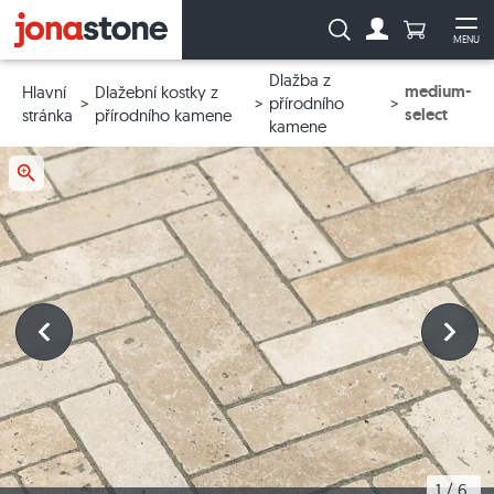
Počet prod
Vyhledávání:
MENU
Na účet
Ote
Dlažba z
medium-
Hlavní
Dlažební kostky z
přírodního
select
stránka
přírodního kamene
kamene
1
 / 
6