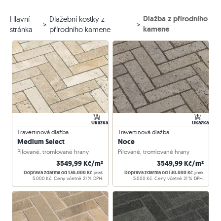
Dlažba z přírodního
Hlavní
Dlažební kostky z
kamene
stránka
přírodního kamene
Ukázka
Ukázka
Travertinová dlažba
Travertinová dlažba
Medium Select
Noce
Pilované, tromlované hrany
Pilované, tromlované hrany
3549,99 Kč/m²
3549,99 Kč/m²
Doprava zdarma od 130.000 Kč
jinak
Doprava zdarma od 130.000 Kč
jinak
5.000 Kč. Ceny včetně 21 % DPH.
5.000 Kč. Ceny včetně 21 % DPH.