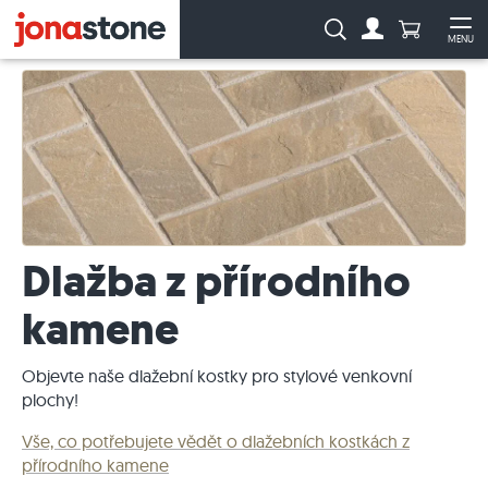
Počet prod
Vyhledávání:
MENU
Na účet
Ote
Dlažba z přírodního
kamene
Objevte naše dlažební kostky pro stylové venkovní
plochy!
Vše, co potřebujete vědět o dlažebních kostkách z
přírodního kamene