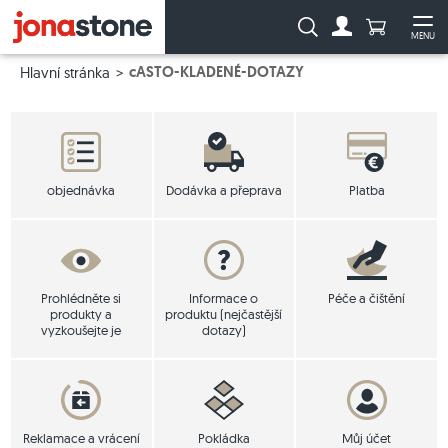
Počet prod
Vyhledávání:
MENU
Na účet
Ote
cASTO-KLADENÉ-DOTAZY
Hlavní stránka
objednávka
Dodávka a přeprava
Platba
Prohlédněte si
Informace o
Péče a čištění
produkty a
produktu (nejčastější
vyzkoušejte je
dotazy)
Reklamace a vrácení
Pokládka
Můj účet